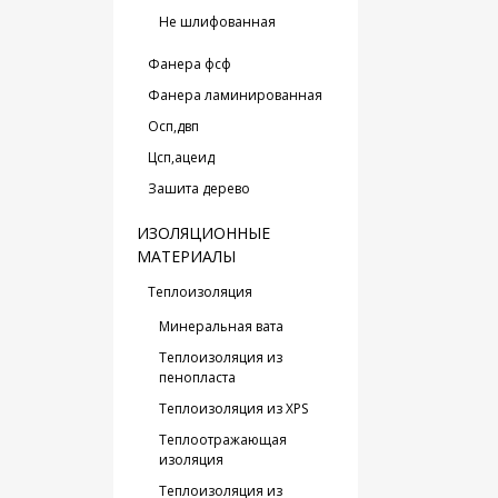
Не шлифованная
Фанера фсф
Фанера ламинированная
Oсп,двп
Цсп,ацеид
Зашита дерево
ИЗОЛЯЦИОННЫЕ
МАТЕРИАЛЫ
Теплоизоляция
Минеральная вата
Теплоизоляция из
пенопласта
Теплоизоляция из XPS
Теплоотражающая
изоляция
Теплоизоляция из