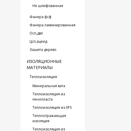
Не шлифованная
Фанера фсф
Фанера ламинированная
Oсп,двп
Цсп,ацеид
Зашита дерево
ИЗОЛЯЦИОННЫЕ
МАТЕРИАЛЫ
Теплоизоляция
Минеральная вата
Теплоизоляция из
пенопласта
Теплоизоляция из XPS
Теплоотражающая
изоляция
Теплоизоляция из