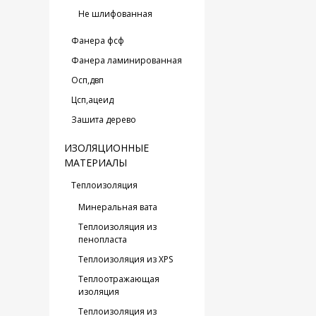
Не шлифованная
Фанера фсф
Фанера ламинированная
Oсп,двп
Цсп,ацеид
Зашита дерево
ИЗОЛЯЦИОННЫЕ
МАТЕРИАЛЫ
Теплоизоляция
Минеральная вата
Теплоизоляция из
пенопласта
Теплоизоляция из XPS
Теплоотражающая
изоляция
Теплоизоляция из